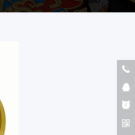
끅
뀩
뀥
낃