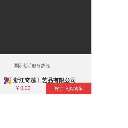
国际电话服务热线
浙江奇越工艺品有限公司
¥
0.00
加入购物车
낙
联系人：章小姐
邮箱：ashley@treasurecn.com
电话：86-577-68637755 68086077
邮编号码：325802
地址：浙江省温州市龙港市东塘路777号