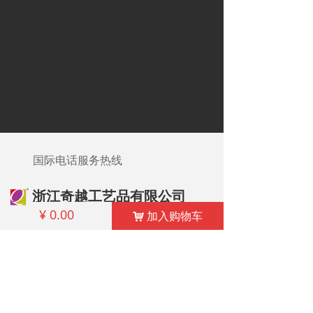
国际电话服务热线
浙江奇越工艺品有限公司
¥
0.00
加入购物车
낙
联系人：章小姐
邮箱：ashley@treasurecn.com
电话：86-577-68637755 68086077
邮编号码：325802
地址：浙江省温州市龙港市东塘路777号